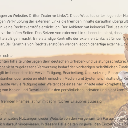
en zu Websites Dritter ("externe Links"). Diese Websites unterliegen der Haf
igen Verknüpfung der externen Links die fremden Inhalte daraufhin überprüf
 keine Rechtsverstöße ersichtlich. Der Anbieter hat keinerlei Einfluss auf d
r verknüpften Seiten. Das Setzen von externen Links bedeutet nicht, dass sic
lte zu Eigen macht. Eine ständige Kontrolle der externen Links ist für den 
ar. Bei Kenntnis von Rechtsverstößen werden jedoch derartige externe Link
zrechte
tlichten Inhalte unterliegen dem deutschen Urheber- und Leistungsschutzre
ht nicht zugelassene Verwertung bedarf der vorherigen schriftlichen Zust
gilt insbesondere für Vervielfältigung, Bearbeitung, Übersetzung, Einspeiche
nbanken oder anderen elektronischen Medien und Systemen. Inhalte und Rech
ubte Vervielfältigung oder Weitergabe einzelner Inhalte oder kompletter Seit
ung von Kopien und Downloads für den persönlichen, privaten und nicht komme
 fremden Frames ist nur mit schriftlicher Erlaubnis zulässig.
ngen
ür einzelne Nutzungen dieser Website von den vorgenannten Paragraphen a
ch darauf hingewiesen. In diesem Falle gelten im jeweiligen Einzelfall die 