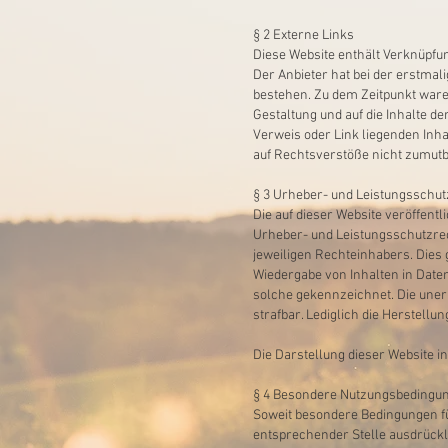
§ 2 Externe Links
Diese Website enthält Verknüpfung
Der Anbieter hat bei der erstmal
bestehen. Zu dem Zeitpunkt waren
Gestaltung und auf die Inhalte de
Verweis oder Link liegenden Inha
auf Rechtsverstöße nicht zumutb
§ 3 Urheber- und Leistungsschut
Die auf dieser Website veröffen
Urheber- und Leistungsschutzrec
jeweiligen Rechteinhabers. Dies 
Wiedergabe von Inhalten in Date
solche gekennzeichnet. Die unerla
strafbar. Lediglich die Herstell
Die Darstellung dieser Website in
§ 4 Besondere Nutzungsbedingu
Soweit besondere Bedingungen f
entsprechender Stelle ausdrückli