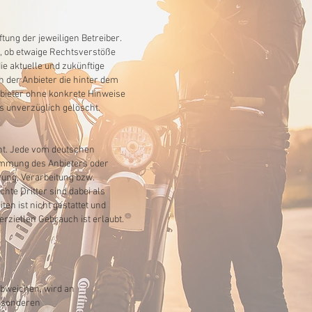
tung der jeweiligen Betreiber.
t, ob etwaige Rechtsverstöße
ie aktuelle und zukünftige
h der Anbieter die hinter dem
Anbieter ohne konkrete Hinweise
s unverzüglich gelöscht.
cht. Jede vom deutschen
immung des Anbieters oder
rung, Verarbeitung bzw.
te Dritter sind dabei als
en ist nicht gestattet und
rziellen Gebrauch ist erlaubt.
bweichen, wird an
besonderen