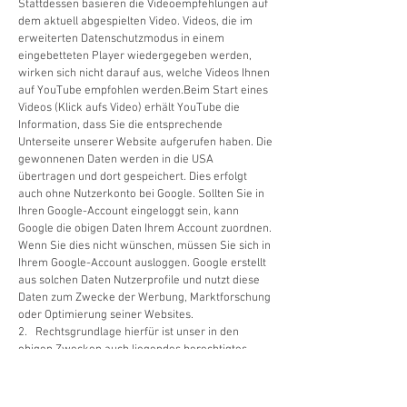
Stattdessen basieren die Videoempfehlungen auf
dem aktuell abgespielten Video. Videos, die im
erweiterten Datenschutzmodus in einem
eingebetteten Player wiedergegeben werden,
wirken sich nicht darauf aus, welche Videos Ihnen
auf YouTube empfohlen werden.Beim Start eines
Videos (Klick aufs Video) erhält YouTube die
Information, dass Sie die entsprechende
Unterseite unserer Website aufgerufen haben. Die
gewonnenen Daten werden in die USA
übertragen und dort gespeichert. Dies erfolgt
auch ohne Nutzerkonto bei Google. Sollten Sie in
Ihren Google-Account eingeloggt sein, kann
Google die obigen Daten Ihrem Account zuordnen.
Wenn Sie dies nicht wünschen, müssen Sie sich in
Ihrem Google-Account ausloggen. Google erstellt
aus solchen Daten Nutzerprofile und nutzt diese
Daten zum Zwecke der Werbung, Marktforschung
oder Optimierung seiner Websites.
2. Rechtsgrundlage hierfür ist unser in den
obigen Zwecken auch liegendes berechtigtes
Interesse an der Datenverarbeitung nach Art. 6
Abs. 1 S.1 lit. f) DS-GVO.
3. Sie haben gegenüber Google ein